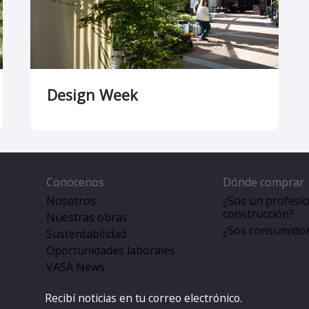
Design Week
Conocenos
Dónde comprar
Nosotros
¿Sos un profesio
construcción?
Nuestras obras
¿Sos consumidor 
Sustentabilidad
Oportunidades laborales
VASA News
Recibí noticias en tu correo electrónico.