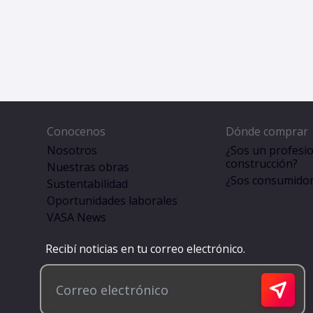
Conocenos
Dónde comprar
Nosotros
¿Sos un profesio
construcción?
Nuestras obras
¿Sos consumidor 
Sustentabilidad
Oportunidades laborales
VASA News
Recibí noticias en tu correo electrónico.