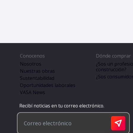
Conocenos
Dónde comprar
Nosotros
¿Sos un profesio
construcción?
Nuestras obras
¿Sos consumidor 
Sustentabilidad
Oportunidades laborales
VASA News
Recibí noticias en tu correo electrónico.