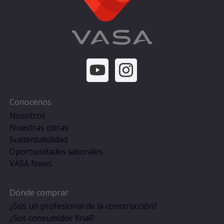
Conocenos
Nosotros
Nuestras obras
Sustentabilidad
Oportunidades laborales
VASA News
Dónde comprar
¿Sos un profesional de la construcción?
¿Sos consumidor final?