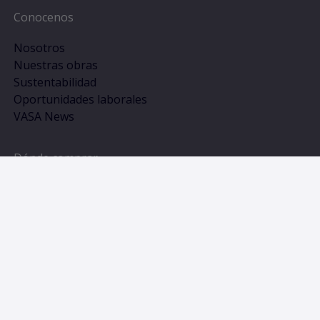
Conocenos
Nosotros
Nuestras obras
Sustentabilidad
Oportunidades laborales
VASA News
Dónde comprar
¿Sos un profesional de la construcción?
¿Sos consumidor final?
Catálogos
Todos los Productos
Boletines técnicos
Novedades y tendencias